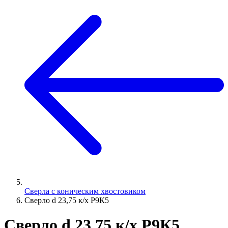
Сверла с коническим хвостовиком
Сверло d 23,75 к/х Р9К5
Сверло d 23,75 к/х Р9К5