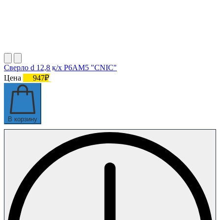
Сверло d 12,8 к/х Р6АМ5 "CNIC"
Цена
947₽
В корзину