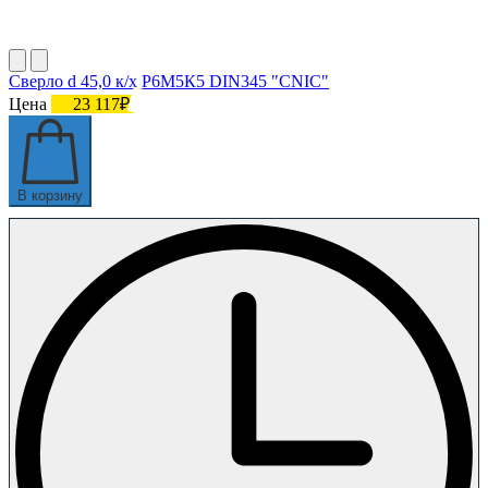
Сверло d 45,0 к/х Р6М5К5 DIN345 "CNIC"
Цена
23 117₽
В корзину