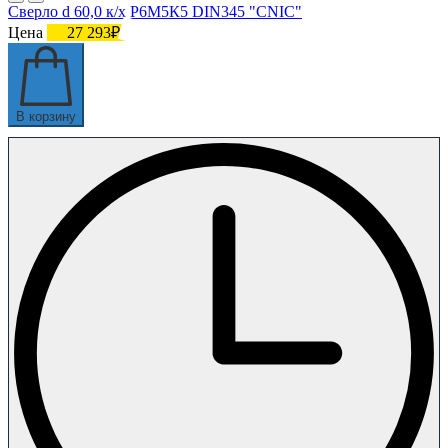
Сверло d 60,0 к/х Р6М5К5 DIN345 "CNIC"
Цена
27 293₽
В корзину