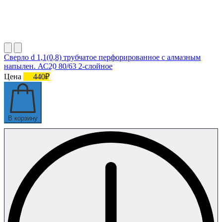
Сверло d 1,1(0,8) трубчатое перфорированное с алмазным
напылен. АС20 80/63 2-слойное
Цена
440₽
В корзину