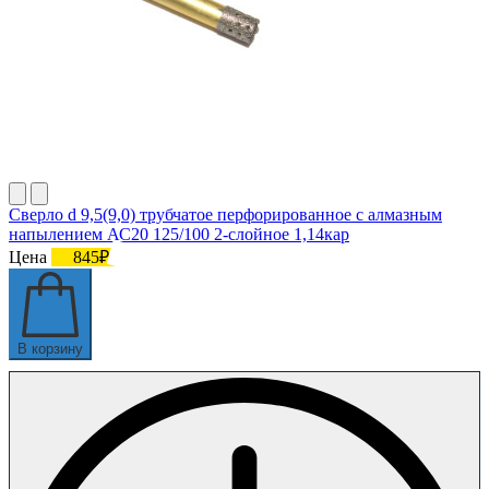
Сверло d 9,5(9,0) трубчатое перфорированное с алмазным
напылением АС20 125/100 2-слойное 1,14кар
Цена
845₽
В корзину