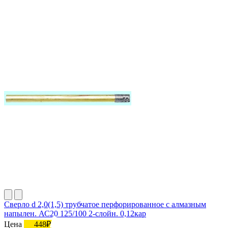
Сверло d 2,0(1,5) трубчатое перфорированное с алмазным
напылен. АС20 125/100 2-слойн. 0,12кар
Цена
448₽