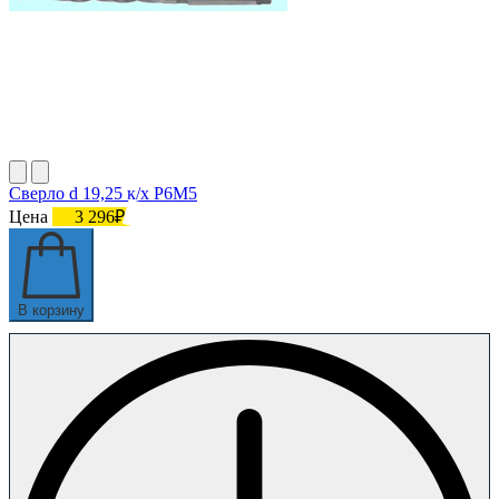
Сверло d 19,25 к/х Р6М5
Цена
3 296₽
В корзину