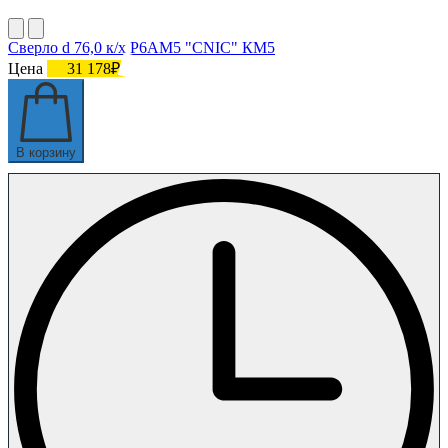
Сверло d 76,0 к/х Р6АМ5 "CNIC" КМ5
Цена
31 178₽
В корзину