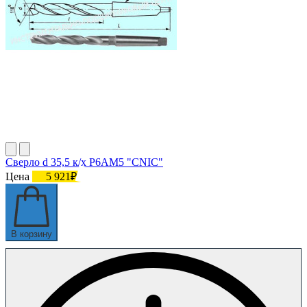
Сверло d 35,5 к/х Р6АМ5 "CNIC"
Цена
5 921₽
В корзину