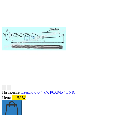
На складе
Сверло d 6,4 к/х Р6АМ5 "CNIC"
Цена
585₽