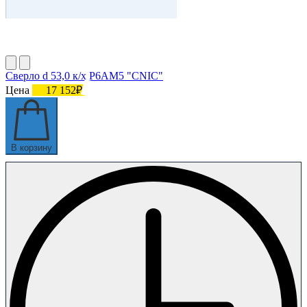
Сверло d 53,0 к/х Р6АМ5 "CNIC"
Цена
17 152₽
В корзину