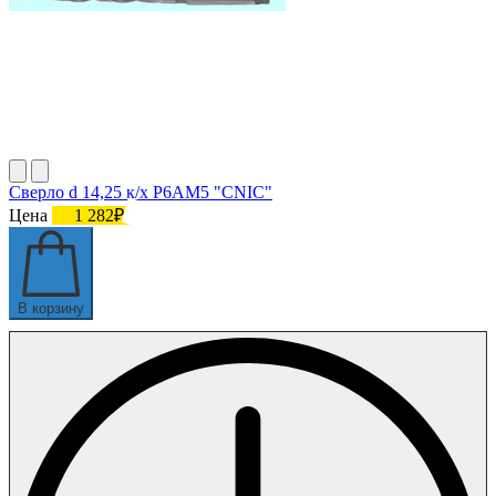
Сверло d 14,25 к/х Р6АМ5 "CNIC"
Цена
1 282₽
В корзину