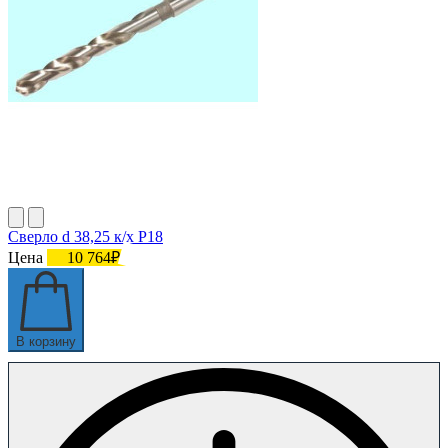
Сверло d 38,25 к/х Р18
Цена
10 764₽
В корзину