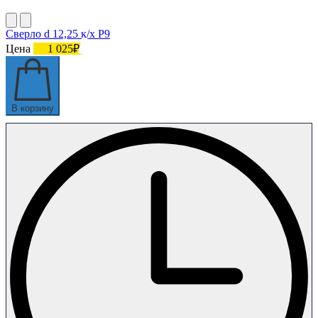
Сверло d 12,25 к/х Р9
Цена
1 025₽
В корзину