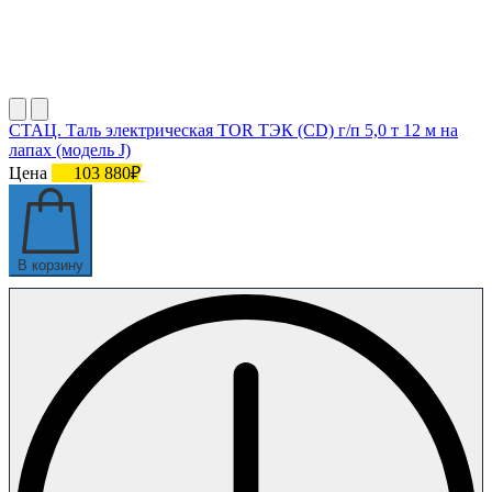
СТАЦ. Таль электрическая TOR ТЭК (CD) г/п 5,0 т 12 м на
лапах (модель J)
Цена
103 880₽
В корзину