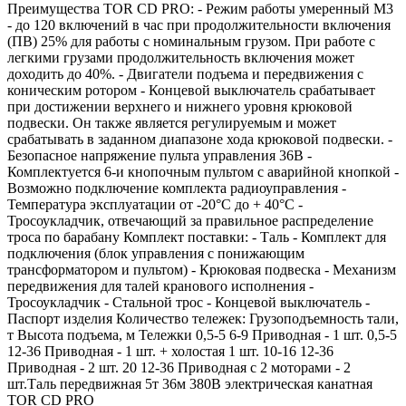
Преимущества TOR CD PRO: - Режим работы умеренный М3
- до 120 включений в час при продолжительности включения
(ПВ) 25% для работы с номинальным грузом. При работе с
легкими грузами продолжительность включения может
доходить до 40%. - Двигатели подъема и передвижения с
коническим ротором - Концевой выключатель срабатывает
при достижении верхнего и нижнего уровня крюковой
подвески. Он также является регулируемым и может
срабатывать в заданном диапазоне хода крюковой подвески. -
Безопасное напряжение пульта управления 36В -
Комплектуется 6-и кнопочным пультом с аварийной кнопкой -
Возможно подключение комплекта радиоуправления -
Температура эксплуатации от -20°C до + 40°C -
Тросоукладчик, отвечающий за правильное распределение
троса по барабану Комплект поставки: - Таль - Комплект для
подключения (блок управления с понижающим
трансформатором и пультом) - Крюковая подвеска - Механизм
передвижения для талей кранового исполнения -
Тросоукладчик - Стальной трос - Концевой выключатель -
Паспорт изделия Количество тележек: Грузоподъемность тали,
т Высота подъема, м Тележки 0,5-5 6-9 Приводная - 1 шт. 0,5-5
12-36 Приводная - 1 шт. + холостая 1 шт. 10-16 12-36
Приводная - 2 шт. 20 12-36 Приводная с 2 моторами - 2
шт.Таль передвижная 5т 36м 380В электрическая канатная
TOR CD PRO