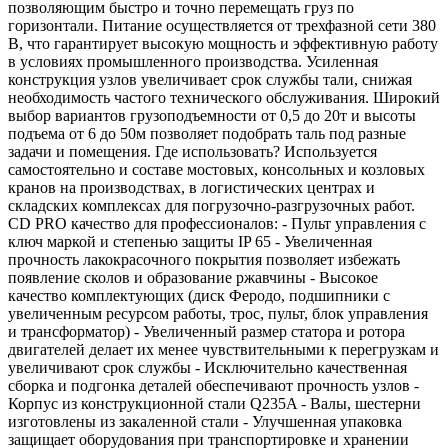
позволяющим быстро и точно перемещать груз по
горизонтали. Питание осуществляется от трехфазной сети 380
В, что гарантирует высокую мощность и эффективную работу
в условиях промышленного производства. Усиленная
конструкция узлов увеличивает срок службы тали, снижая
необходимость частого технического обслуживания. Широкий
выбор вариантов грузоподъемности от 0,5 до 20т и высоты
подъема от 6 до 50м позволяет подобрать таль под разные
задачи и помещения. Где использовать? Используется
самостоятельно и составе мостовых, консольных и козловых
кранов на производствах, в логистических центрах и
складских комплексах для погрузочно-разгрузочных работ.
CD PRO качество для профессионалов: - Пульт управления с
ключ маркой и степенью защиты IP 65 - Увеличенная
прочность лакокрасочного покрытия позволяет избежать
появление сколов и образование ржавчины - Высокое
качество комплектующих (диск Феродо, подшипники с
увеличенным ресурсом работы, трос, пульт, блок управления
и трансформатор) - Увеличенный размер статора и ротора
двигателей делает их менее чувствительными к перегрузкам и
увеличивают срок службы - Исключительно качественная
сборка и подгонка деталей обеспечивают прочность узлов -
Корпус из конструкционной стали Q235A - Валы, шестерни
изготовлены из закаленной стали - Улучшенная упаковка
защищает оборудования при транспортировке и хранении