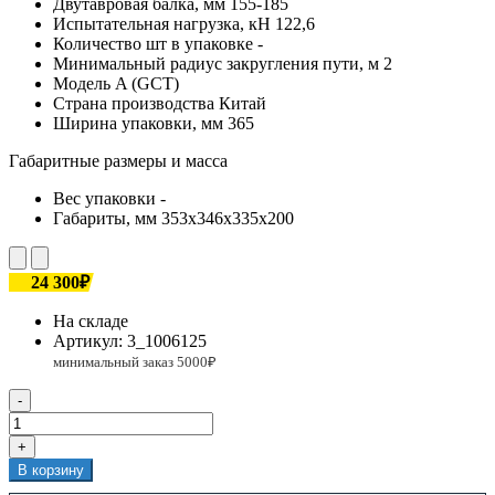
Двутавровая балка, мм
155-185
Испытательная нагрузка, кН
122,6
Количество шт в упаковке
-
Минимальный радиус закругления пути, м
2
Модель
A (GCT)
Страна производства
Китай
Ширина упаковки, мм
365
Габаритные размеры и масса
Вес упаковки
-
Габариты, мм
353х346х335х200
24 300₽
На складе
Артикул:
3_1006125
-
+
В корзину