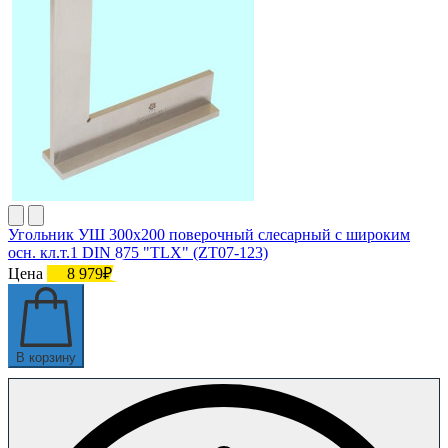
Угольник УШ 300х200 поверочный слесарный с широким
осн. кл.т.1 DIN 875 "TLX" (ZT07-123)
Цена
8 979₽
В корзину