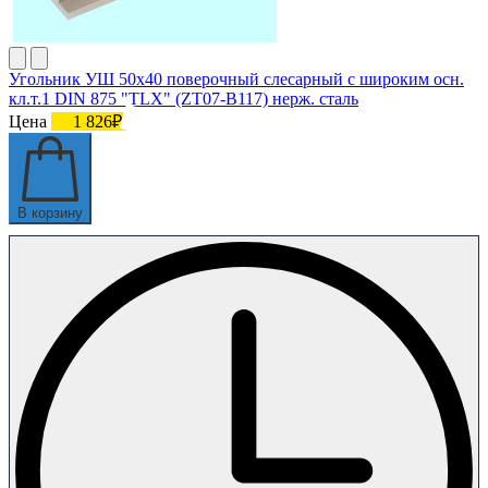
Угольник УШ 50х40 поверочный слесарный с широким осн.
кл.т.1 DIN 875 "TLX" (ZT07-B117) нерж. сталь
Цена
1 826₽
В корзину