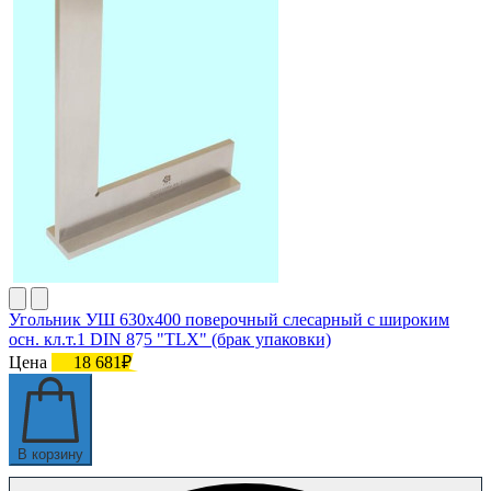
Угольник УШ 630х400 поверочный слесарный с широким
осн. кл.т.1 DIN 875 "TLX" (брак упаковки)
Цена
18 681₽
В корзину