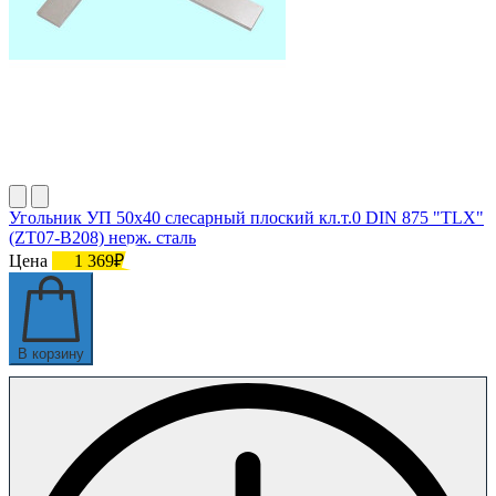
Угольник УП 50х40 слесарный плоский кл.т.0 DIN 875 "TLX"
(ZT07-B208) нерж. сталь
Цена
1 369₽
В корзину