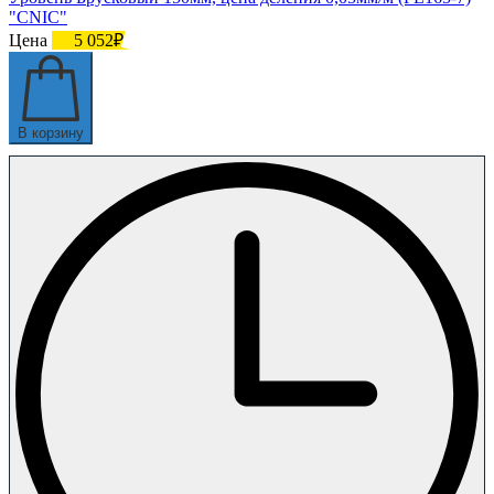
"CNIC"
Цена
5 052₽
В корзину