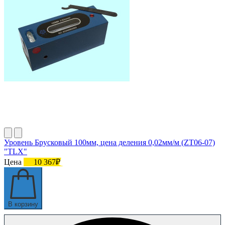
Уровень Брусковый 100мм, цена деления 0,02мм/м (ZT06-07)
"TLX"
Цена
10 367₽
В корзину