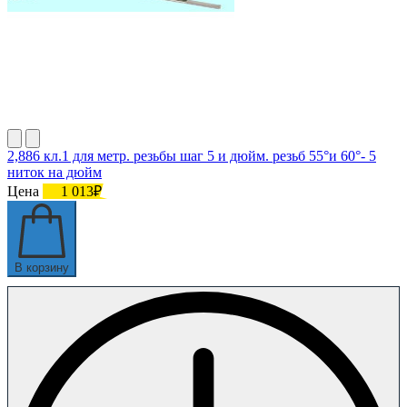
2,886 кл.1 для метр. резьбы шаг 5 и дюйм. резьб 55°и 60°- 5
ниток на дюйм
Цена
1 013₽
В корзину