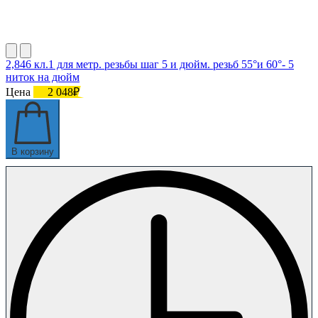
2,846 кл.1 для метр. резьбы шаг 5 и дюйм. резьб 55°и 60°- 5
ниток на дюйм
Цена
2 048₽
В корзину