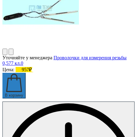
Уточняйте у менеджера
Проволочки для измерения резьбы
0,577 кл.0
Цена:
957₽
В корзину