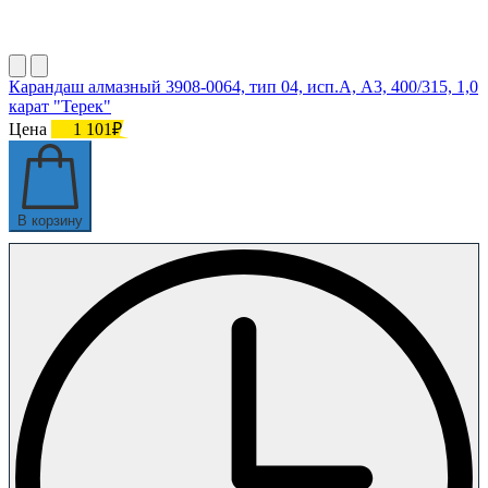
Карандаш алмазный 3908-0064, тип 04, исп.А, А3, 400/315, 1,0
карат "Терек"
Цена
1 101₽
В корзину