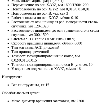
Мин. индексация, град
1 (0,001)
Перемещение по оси X/Y/Z, мм
1600/1200/1200
Повторяемость по оси X/Y/Z, мм
0,015/0,01/0,01
Повторяемость по оси В, угл. сек
3
Рабочая подача по оси X/Y/Z, м/мин
0-10
Расстояние от оси шпинделя раб. поверхности стола-
спутника, мм
120-1320
Расстояние от шпинделя до оси вращения стола стола-
спутника, мм
300-1500
Система ЧПУ
Fanuc Oi MF Plus (Тип 5)
Скорость вращения шпинделя, об/мин
6000
Тип магазина АСИ
дисковый
Тип привода
ременной
Точность позиционирования не более, мм
0,02/0,015/0,015
Точность позиционирования по оси В, угл. сек
10
Ускоренная подача по оси X/Y/Z, м/мин
16
Инструмент
Вес инструмента, кг
15
Обрабатываемая деталь
Макс. диаметр вращения заготовки, мм
2300