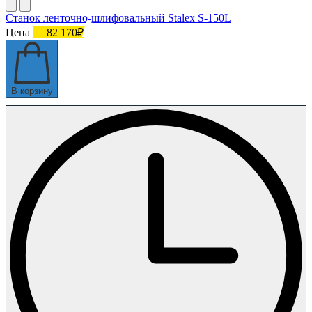
Станок ленточно-шлифовальный Stalex S-150L
Цена
82 170₽
В корзину