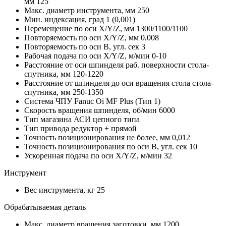
мм
125
Макс. диаметр инструмента, мм
250
Мин. индексация, град
1 (0,001)
Перемещение по оси X/Y/Z, мм
1300/1100/1100
Повторяемость по оси X/Y/Z, мм
0,008
Повторяемость по оси В, угл. сек
3
Рабочая подача по оси X/Y/Z, м/мин
0-10
Расстояние от оси шпинделя раб. поверхности стола-
спутника, мм
120-1220
Расстояние от шпинделя до оси вращения стола стола-
спутника, мм
250-1350
Система ЧПУ
Fanuc Oi MF Plus (Тип 1)
Скорость вращения шпинделя, об/мин
6000
Тип магазина АСИ
цепного типа
Тип привода
редуктор + прямой
Точность позиционирования не более, мм
0,012
Точность позиционирования по оси В, угл. сек
10
Ускоренная подача по оси X/Y/Z, м/мин
32
Инструмент
Вес инструмента, кг
25
Обрабатываемая деталь
Макс. диаметр вращения заготовки, мм
1200