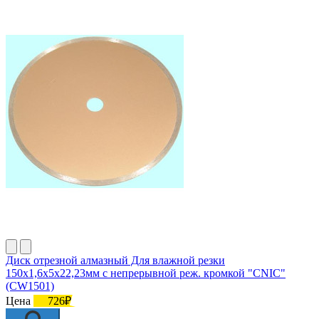
Диск отрезной алмазный Для влажной резки
150х1,6х5х22,23мм с непрерывной реж. кромкой "CNIC"
(CW1501)
Цена
726₽