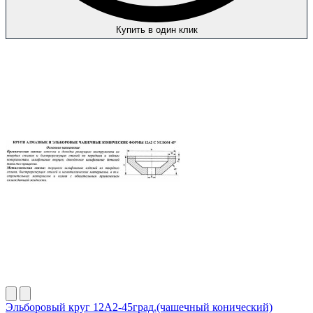
Купить в один клик
Эльборовый круг 12А2-45град.(чашечный конический)