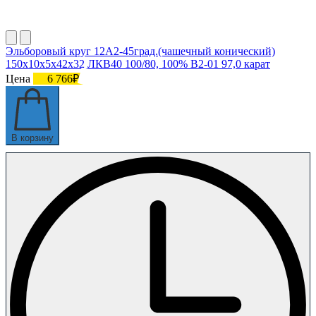
Эльборовый круг 12А2-45град.(чашечный конический)
150х10х5х42х32 ЛКВ40 100/80, 100% В2-01 97,0 карат
Цена
6 766₽
В корзину