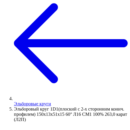
Эльборовые круги
Эльборовый круг 1D1(плоский с 2-х сторонним конич.
профилем) 150х13х51х15 60° Л16 СМ1 100% 263,0 карат
(Л2П)