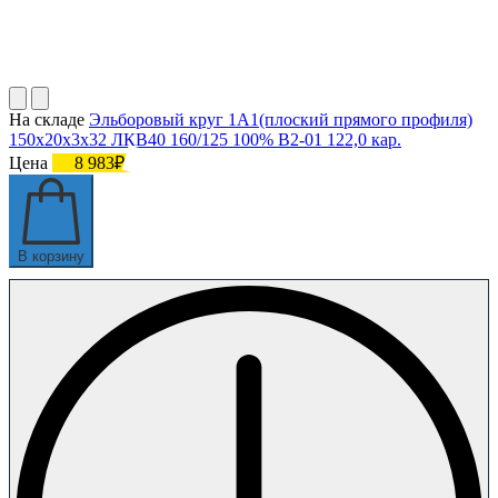
На складе
Эльборовый круг 1А1(плоский прямого профиля)
150х20х3х32 ЛКВ40 160/125 100% В2-01 122,0 кар.
Цена
8 983₽
В корзину