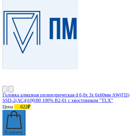
Головка алмазная цилиндрическая d 6,0х 3х 6х60мм AW(ГЦ)
SSD-2(АС4)100/80 100% В2-01 с хвостовиком "TLX"
Цена
622₽
В корзину