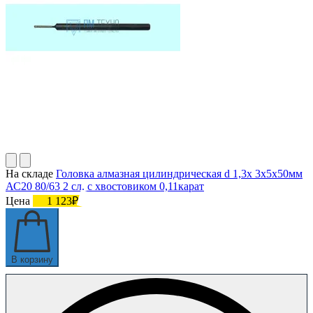
На складе
Головка алмазная цилиндрическая d 1,3х 3х5х50мм
АС20 80/63 2 сл. с хвостовиком 0,11карат
Цена
1 123₽
В корзину