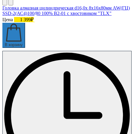
Головка алмазная цилиндрическая d16,0х 8х16х80мм AW(ГЦ)
SSD-2(АС4)100/80 100% В2-01 с хвостовиком "TLX"
Цена
1 399₽
В корзину