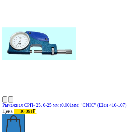
Рычажная СРП- 25, 0-25 мм (0,001мм) "CNIC" (Шан 410-107)
Цена
36 091₽