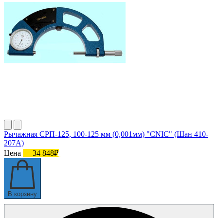
Рычажная СРП-125, 100-125 мм (0,001мм) "CNIC" (Шан 410-
207А)
Цена
34 848₽
В корзину