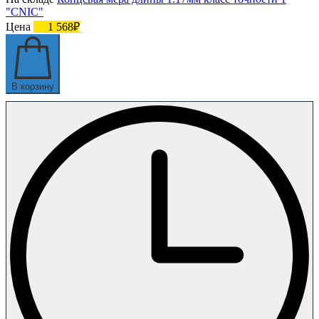
"CNIC"
Цена
1 568₽
В корзину