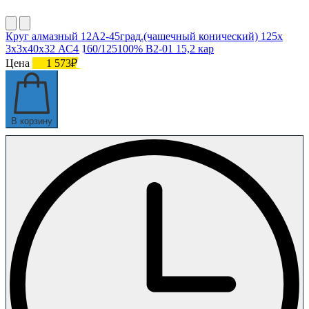
Круг алмазный 12А2-45град.(чашечный конический) 125х
3х3х40х32 АС4 160/125100% В2-01 15,2 кар
Цена
1 573₽
В корзину