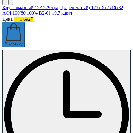
Круг алмазный 12А2-20град (тарельчатый) 125х 6х2х16х32
АС4 100/80 100% В2-01 19,7 карат
Цена
1 692₽
В корзину