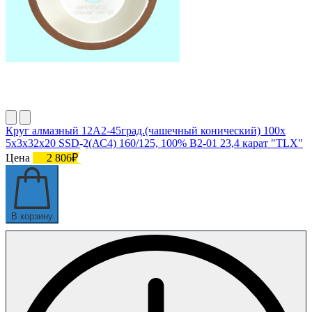
Круг алмазный 12А2-45град.(чашечный конический) 100х
5х3х32х20 SSD-2(АС4) 160/125, 100% В2-01 23,4 карат "TLX"
Цена
2 806₽
В корзину