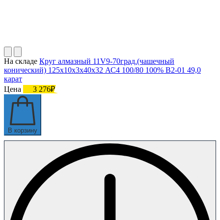
На складе
Круг алмазный 11V9-70град.(чашечный
конический) 125х10х3х40х32 АС4 100/80 100% В2-01 49,0
карат
Цена
3 276₽
В корзину