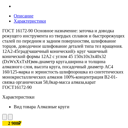
Описание
Характеристики
ГОСТ 16172-90 Основное назначение: заточка и доводка
режущего инструмента из твердых сплавов и быстрорежущих
сталей по передним и задним поверхностям, шлифование
торцов, доводочное шлифование деталей типа тел вращения.
12А2-45град(чашечный конический)- круг чашечный
конический формы 12А2 с углом 45 150х10х3х40х32
(DxWxXхТxH)мм-диаметр круга,ширина и толщина
алмазного слоя, высота круга, посадочный диаметр АС4
160/125-марка и зернистость шлифпорошка из синтетических
монокристаллических алмазов 100%-концентрация В2-01-
связка органическая 58,0кар-масса алмаза,карат
ГОСТ16172-90
Характеристики
Вид товара
Алмазные круги
2 908₽