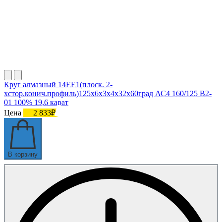
Круг алмазный 14ЕЕ1(плоск. 2-
хстор.конич.профиль)125х6х3х4х32х60град АС4 160/125 В2-
01 100% 19,6 карат
Цена
2 833₽
В корзину