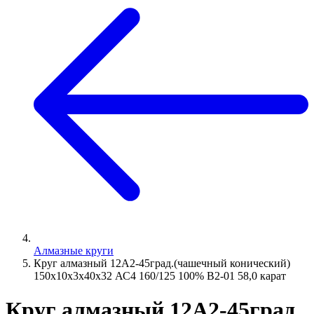
Алмазные круги
Круг алмазный 12А2-45град.(чашечный конический)
150х10х3х40х32 АС4 160/125 100% В2-01 58,0 карат
Круг алмазный 12А2-45град.