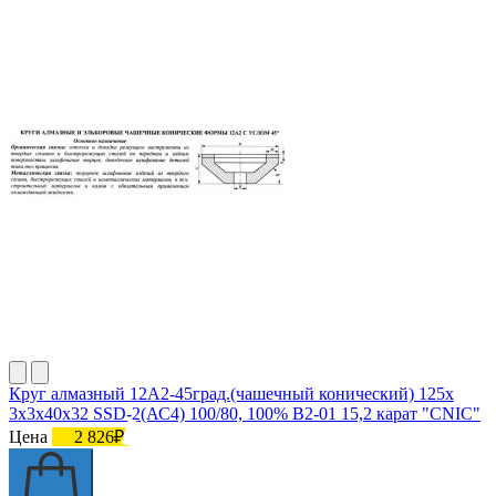
Круг алмазный 12А2-45град.(чашечный конический) 125х
3х3х40х32 SSD-2(АС4) 100/80, 100% В2-01 15,2 карат "CNIC"
Цена
2 826₽