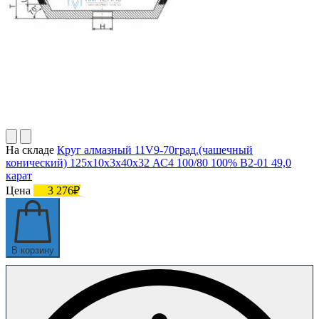
На складе
Круг алмазный 11V9-70град.(чашечный
конический) 125х10х3х40х32 АС4 100/80 100% В2-01 49,0
карат
Цена
3 276₽
В корзину