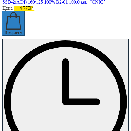
SSD-2(АС4) 160/125 100% В2-01 100,0 кар. "CNIC"
Цена
4 775₽
В корзину