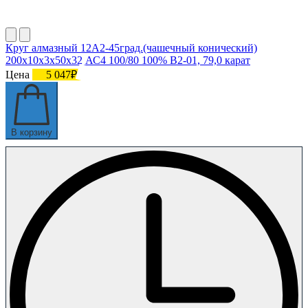
Круг алмазный 12А2-45град.(чашечный конический)
200х10х3х50х32 АС4 100/80 100% В2-01, 79,0 карат
Цена
5 047₽
В корзину