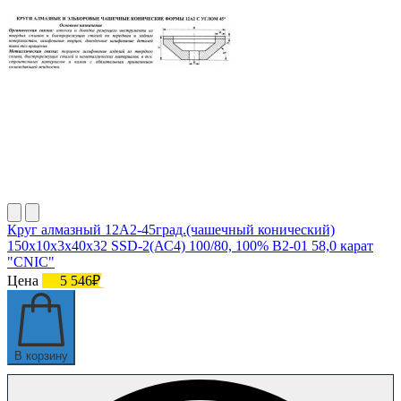
Круг алмазный 12А2-45град.(чашечный конический)
150х10х3х40х32 SSD-2(АС4) 100/80, 100% В2-01 58,0 карат
"CNIC"
Цена
5 546₽
В корзину