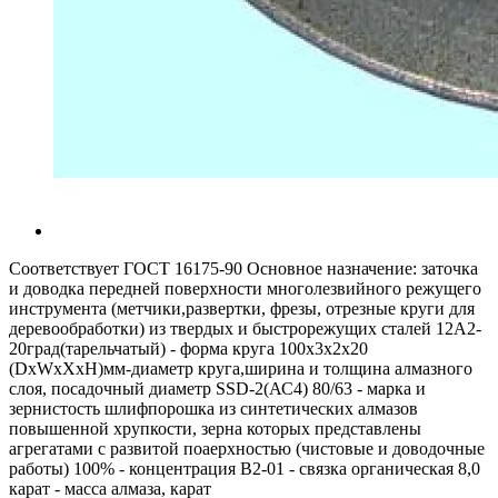
Соответствует ГОСТ 16175-90 Основное назначение: заточка
и доводка передней поверхности многолезвийного режущего
инструмента (метчики,развертки, фрезы, отрезные круги для
деревообработки) из твердых и быстрорежущих сталей 12А2-
20град(тарельчатый) - форма круга 100x3x2x20
(DxWxXxH)мм-диаметр круга,ширина и толщина алмазного
слоя, посадочный диаметр SSD-2(АС4) 80/63 - марка и
зернистость шлифпорошка из синтетических алмазов
повышенной хрупкости, зерна которых представлены
агрегатами с развитой поаерхностью (чистовые и доводочные
работы) 100% - концентрация В2-01 - связка органическая 8,0
карат - масса алмаза, карат