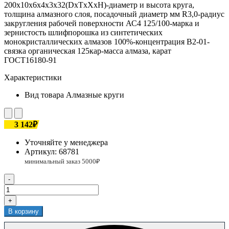
200х10х6х4х3х32(DxTxXxH)-диаметр и высота круга,
толщина алмазного слоя, посадочный диаметр мм R3,0-радиус
закругления рабочей поверхности АС4 125/100-марка и
зернистость шлифпорошка из синтетических
монокристаллических алмазов 100%-концентрация В2-01-
связка органическая 125кар-масса алмаза, карат
ГОСТ16180-91
Характеристики
Вид товара
Алмазные круги
3 142₽
Уточняйте у менеджера
Артикул:
68781
-
+
В корзину