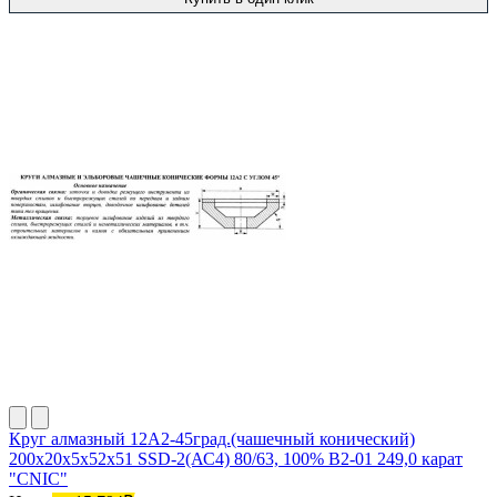
Круг алмазный 12А2-45град.(чашечный конический)
200х20х5х52х51 SSD-2(АС4) 80/63, 100% В2-01 249,0 карат
"CNIC"