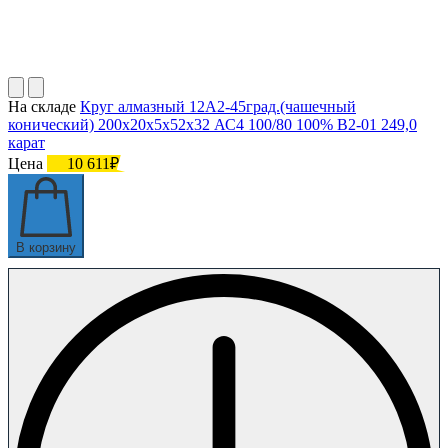
На складе
Круг алмазный 12А2-45град.(чашечный
конический) 200х20х5х52х32 АС4 100/80 100% В2-01 249,0
карат
Цена
10 611₽
В корзину