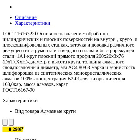
Описание
Характеристики
ГОСТ 16167-90 Основное назначение: обработка
цилиндрических и плоских поверхностей на внутри-, круго- и
плоскошлифовальных станках, заточка и доводка различного
режущего инструмента из твердого сплава и быстрорежущей
стали. 1А1-круг плоский прямого профиля 200х20х3х76
(DxTxXxH)-диаметр и высота круга, толщина алмазного
слоя,посадочный диаметр, мм АС4 80/63-марка и зернистость
шлифпорошка из синтетических монокристаллических
алмазов 100% - концентрация В2-01-связка органическая
163,0кар.-масса алмазов, карат
ГОСТ16167-90
Характеристики
Вид товара
Алмазные круги
8 290₽