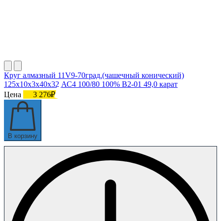
Круг алмазный 11V9-70град.(чашечный конический)
125х10х3х40х32 АС4 100/80 100% В2-01 49,0 карат
Цена
3 276₽
В корзину