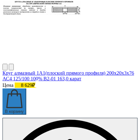
Круг алмазный 1А1(плоский прямого профиля) 200х20х3х76
АС4 125/100 100% В2-01 163,0 карат
Цена
8 629₽
В корзину