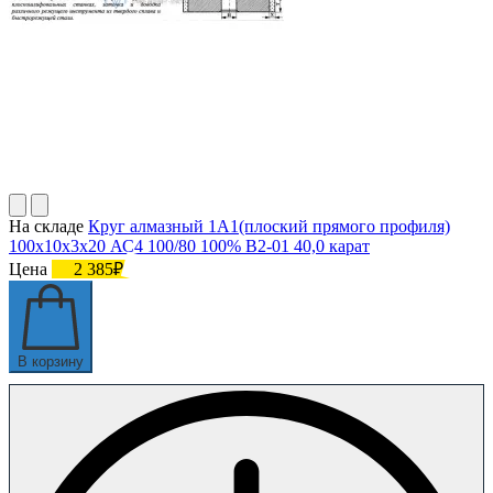
На складе
Круг алмазный 1А1(плоский прямого профиля)
100х10х3х20 АС4 100/80 100% В2-01 40,0 карат
Цена
2 385₽
В корзину