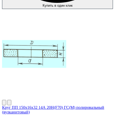
Купить в один клик
Круг ПП 150х16х32 14А 20Н(F70) ГС(М) полировальный
(вулканитовый)