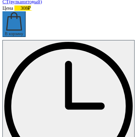
СТ(вулканитовый)
Цена
308₽
В корзину