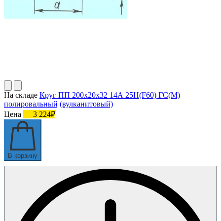
На складе
Круг ПП 200х20х32 14А 25Н(F60) ГС(M)
полировальный (вулканитовый)
Цена
3 224₽
В корзину