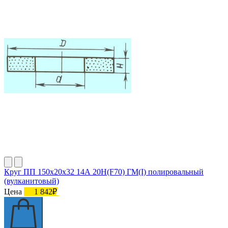
Круг ПП 150х20х32 14А 20Н(F70) ГМ(I) полировальный
(вулканитовый)
Цена
1 842₽