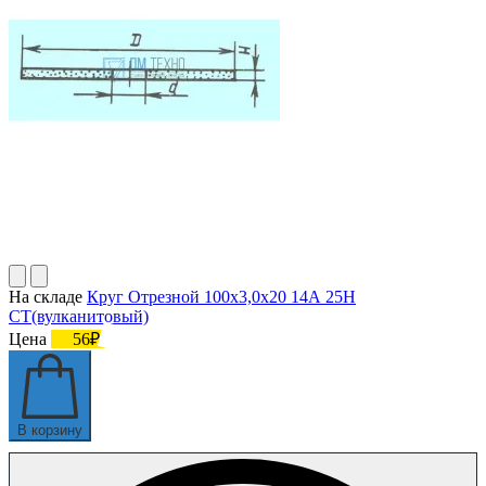
На складе
Круг Отрезной 100х3,0х20 14А 25Н
СТ(вулканитовый)
Цена
56₽
В корзину