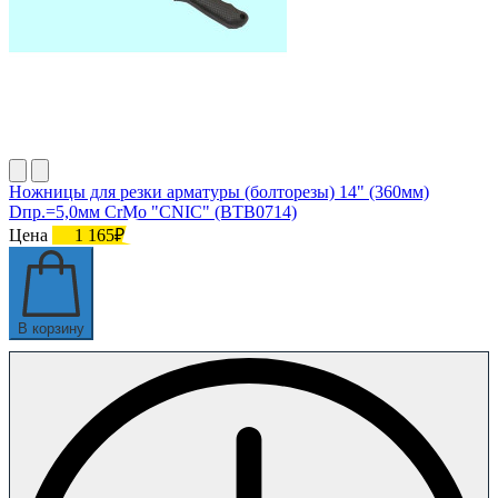
Ножницы для резки арматуры (болторезы) 14" (360мм)
Dпр.=5,0мм CrMo "CNIC" (BТB0714)
Цена
1 165₽
В корзину