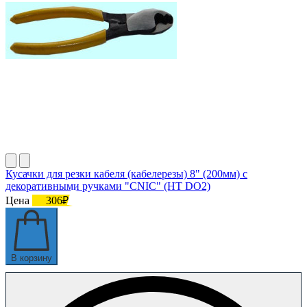
Кусачки для резки кабеля (кабелерезы) 8" (200мм) с
декоративными ручками "CNIC" (HT DO2)
Цена
306₽
В корзину