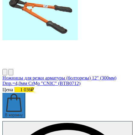
Ножницы для резки арматуры (болторезы) 12" (300мм)
Dпр.=4,0мм CrMo "CNIC" (BТB0712)
Цена
1 036₽
В корзину