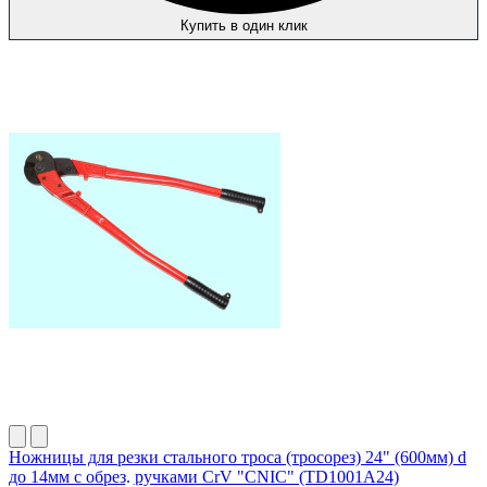
Купить в один клик
Ножницы для резки стального троса (тросорез) 24" (600мм) d
до 14мм с обрез. ручками CrV "CNIC" (TD1001A24)