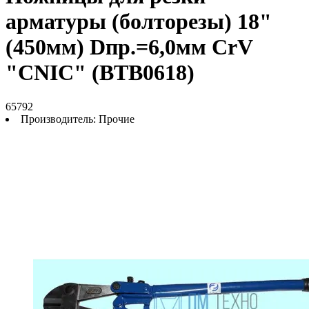
арматуры (болторезы) 18"
(450мм) Dпр.=6,0мм CrV
"CNIC" (BТB0618)
65792
Производитель:
Прочие