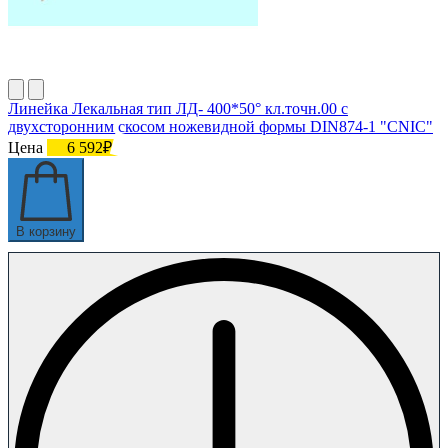
Линейка Лекальная тип ЛД- 400*50° кл.точн.00 с
двухсторонним скосом ножевидной формы DIN874-1 "CNIC"
Цена
6 592₽
В корзину