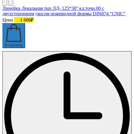
Линейка Лекальная тип ЛД- 125*30° кл.точн.00 с
двухсторонним скосом ножевидной формы DIN874 "CNIC"
Цена
1 606₽
В корзину