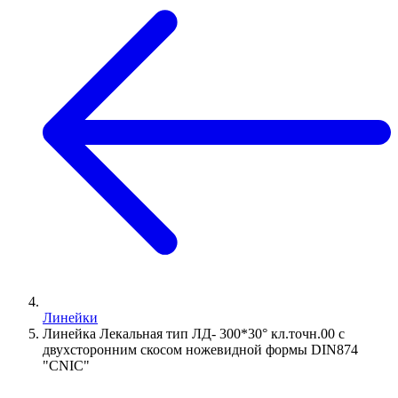
Линейки
Линейка Лекальная тип ЛД- 300*30° кл.точн.00 с
двухсторонним скосом ножевидной формы DIN874
"CNIC"