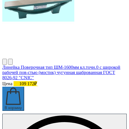
Линейка Поверочная тип ШМ-1600мм кл.точн.0 с широкой
рабочей пов-стью (мостик) чугунная шаброванная ГОСТ
8026-92 "CNIC"
Цена
109 172₽
В корзину