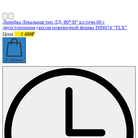
Линейка Лекальная тип ЛД- 80*30° кл.точн.00 с
двухсторонним скосом ножевидной формы DIN874 "TLX"
Цена
1 488₽
В корзину