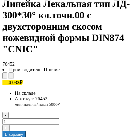
Линейка Лекальная тип ЛД-
300*30° кл.точн.00 с
двухсторонним скосом
ножевидной формы DIN874
"CNIC"
76452
Производитель:
Прочие
4 033₽
На складе
Артикул:
76452
-
+
В корзину