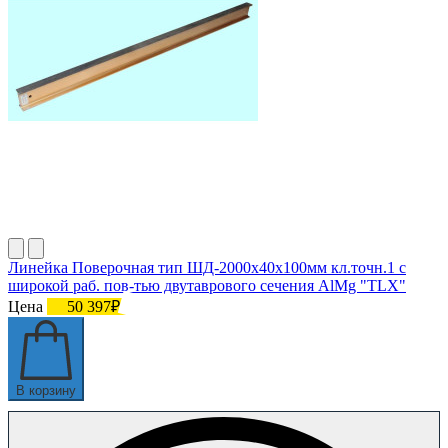
Линейка Поверочная тип ШД-2000х40х100мм кл.точн.1 с
широкой раб. пов-тью двутаврового сечения AlMg "TLX"
Цена
50 397₽
В корзину