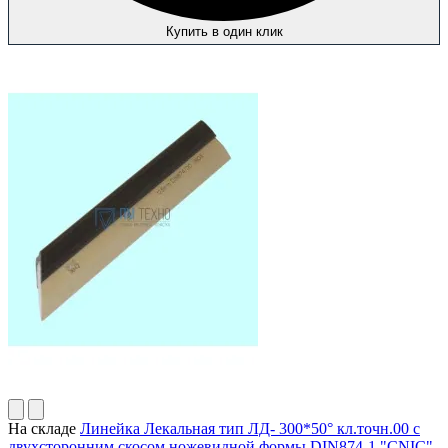
Купить в один клик
На складе
Линейка Лекальная тип ЛД- 300*50° кл.точн.00 с
двухсторонним скосом ножевидной формы DIN874-1 "CNIC"