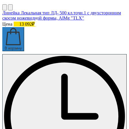
Линейка Лекальная тип ЛД- 500 кл.точн.1 с двухсторонним
скосом ножевидной формы, AlMg "TLX"
Цена
13 092₽
В корзину