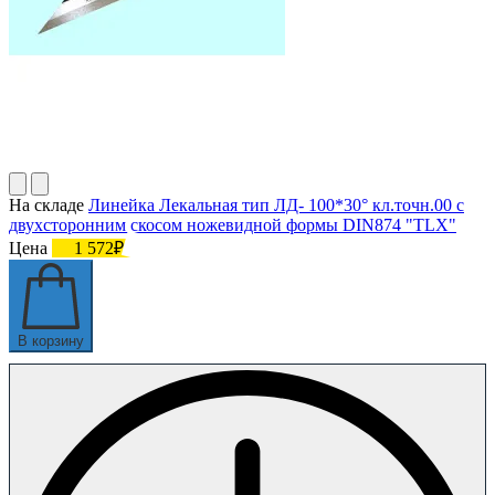
На складе
Линейка Лекальная тип ЛД- 100*30° кл.точн.00 с
двухсторонним скосом ножевидной формы DIN874 "TLX"
Цена
1 572₽
В корзину