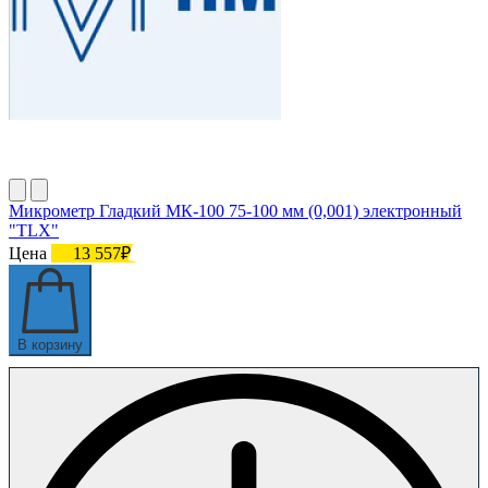
Микрометр Гладкий МК-100 75-100 мм (0,001) электронный
"TLX"
Цена
13 557₽
В корзину