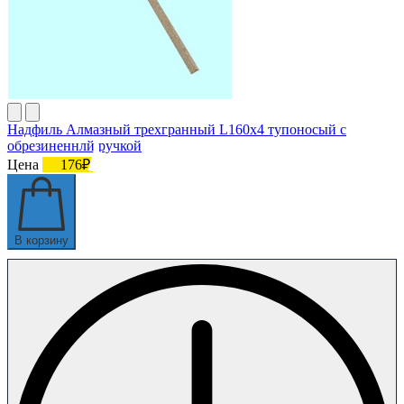
Надфиль Алмазный трехгранный L160х4 тупоносый с
обрезиненнлй ручкой
Цена
176₽
В корзину