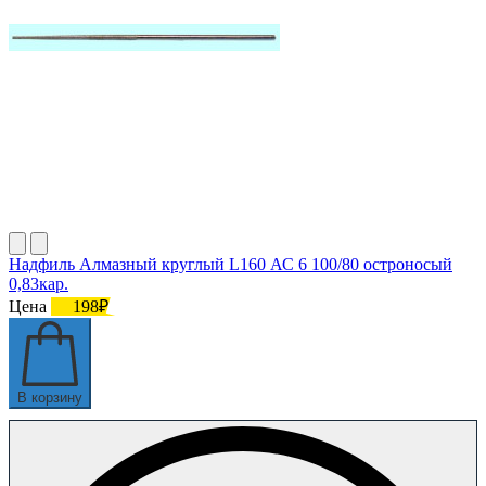
Надфиль Алмазный круглый L160 АС 6 100/80 остроносый
0,83кар.
Цена
198₽
В корзину