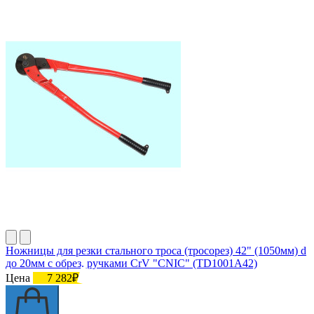
Ножницы для резки стального троса (тросорез) 42" (1050мм) d
до 20мм с обрез. ручками CrV "CNIC" (TD1001A42)
Цена
7 282₽