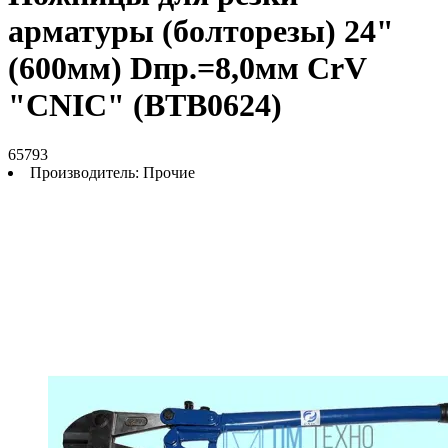
арматуры (болторезы) 24"
(600мм) Dпр.=8,0мм CrV
"CNIC" (BТB0624)
65793
Производитель:
Прочие