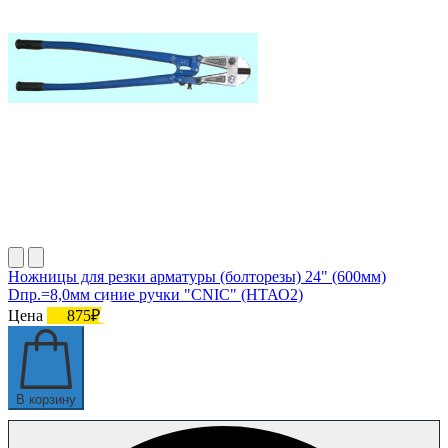
Ножницы для резки арматуры (болторезы) 24" (600мм)
Dпр.=8,0мм синие ручки "CNIC" (НТАО2)
Цена
875₽
В корзину