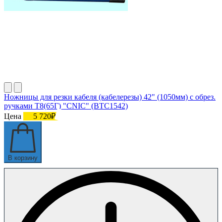
Ножницы для резки кабеля (кабелерезы) 42" (1050мм) с обрез.
ручками Т8(65Г) "CNIC" (BTC1542)
Цена
5 720₽
В корзину