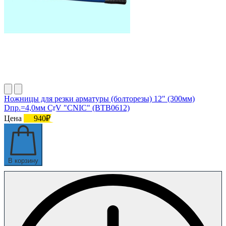
Ножницы для резки арматуры (болторезы) 12" (300мм)
Dпр.=4,0мм CrV "CNIC" (BТB0612)
Цена
940₽
В корзину