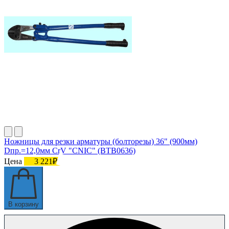
Ножницы для резки арматуры (болторезы) 36" (900мм)
Dпр.=12,0мм CrV "CNIC" (BТB0636)
Цена
3 221₽
В корзину