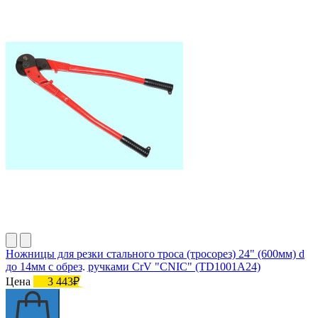
Ножницы для резки стального троса (тросорез) 24" (600мм) d
до 14мм с обрез. ручками CrV "CNIC" (TD1001A24)
Цена
3 443₽