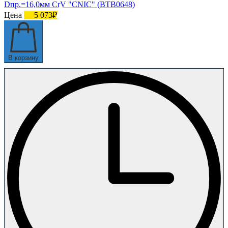
Dпр.=16,0мм CrV "CNIC" (BТB0648)
Цена
5 073₽
В корзину