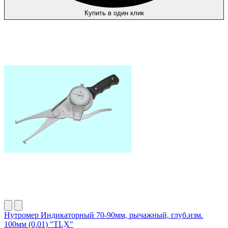
Купить в один клик
Нутромер Индикаторный 70-90мм, рычажный, глуб.изм.
100мм (0,01) "TLX"