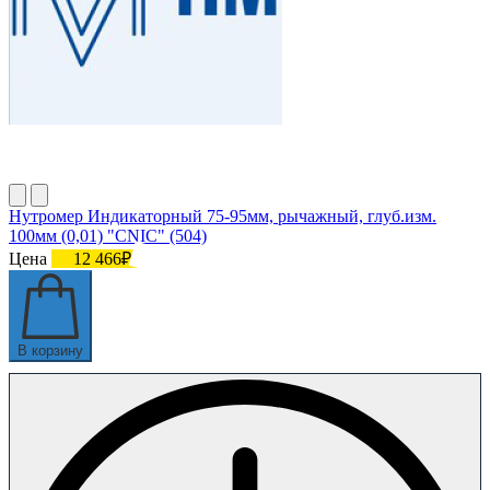
Нутромер Индикаторный 75-95мм, рычажный, глуб.изм.
100мм (0,01) "CNIC" (504)
Цена
12 466₽
В корзину