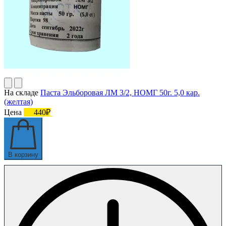
На складе
Паста Эльборовая ЛМ 3/2, НОМГ 50г. 5,0 кар.
(желтая)
Цена
440₽
В корзину