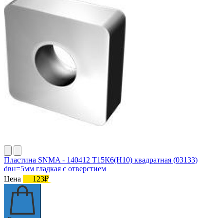
Пластина SNMA - 140412 Т15К6(Н10) квадратная (03133)
dвн=5мм гладкая с отверстием
Цена
123₽