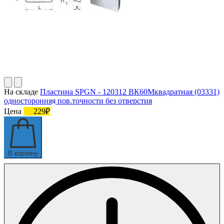
На складе
Пластина SPGN - 120312 ВК60Мквадратная (03331)
односторонняя пов.точности без отверстия
Цена
229₽
В корзину