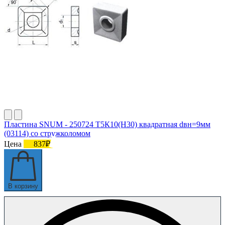
Пластина SNUM - 250724 Т5К10(Н30) квадратная dвн=9мм
(03114) со стружколомом
Цена
837₽
В корзину