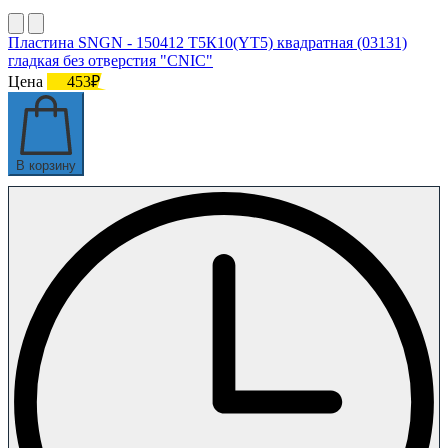
Пластина SNGN - 150412 Т5К10(YT5) квадратная (03131)
гладкая без отверстия "CNIC"
Цена
453₽
В корзину