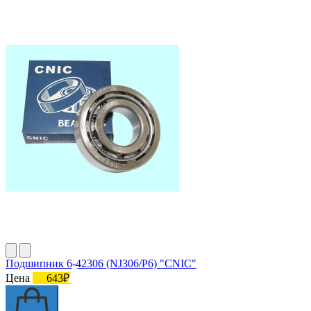
Подшипник 6-42306 (NJ306/P6) "СNIC"
Цена
643₽