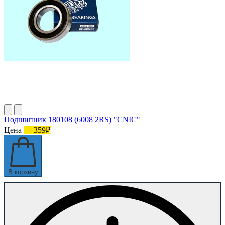
Подшипник 180108 (6008 2RS) "CNIC"
Цена
359₽
В корзину