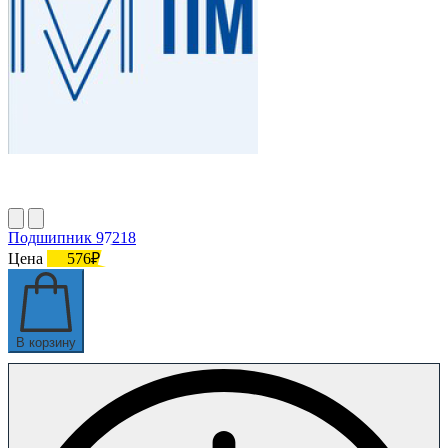
Подшипник 97218
Цена
576₽
В корзину