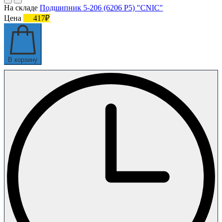
На складе
Подшипник 5-206 (6206 P5) "CNIC"
Цена
417₽
В корзину