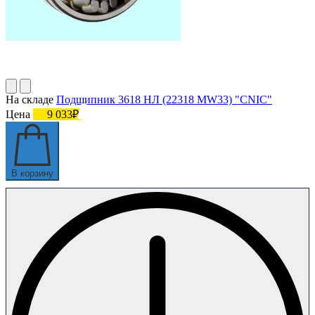
На складе
Подшипник 3618 НЛ (22318 MW33) "СNIC"
Цена
9 033₽
В корзину