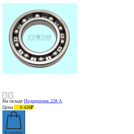
На складе
Подшипник 228 А
Цена
6 426₽
В корзину