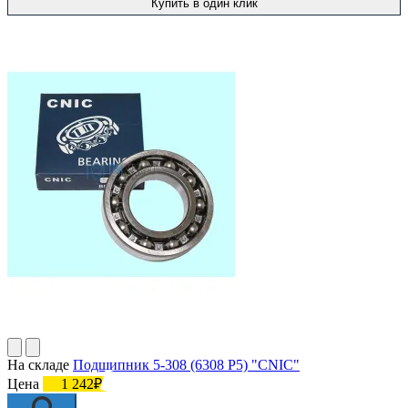
Купить в один клик
На складе
Подшипник 5-308 (6308 P5) "CNIC"
Цена
1 242₽