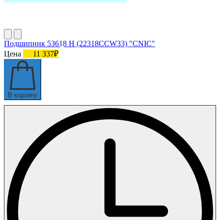
Подшипник 53618 Н (22318CCW33) "CNIC"
Цена
11 337₽
В корзину