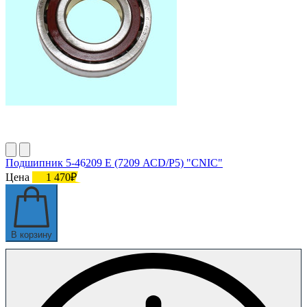
Подшипник 5-46209 E (7209 АСD/P5) "CNIC"
Цена
1 470₽
В корзину