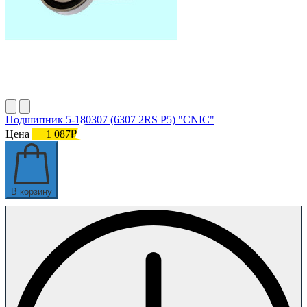
Подшипник 5-180307 (6307 2RS P5) "CNIC"
Цена
1 087₽
В корзину