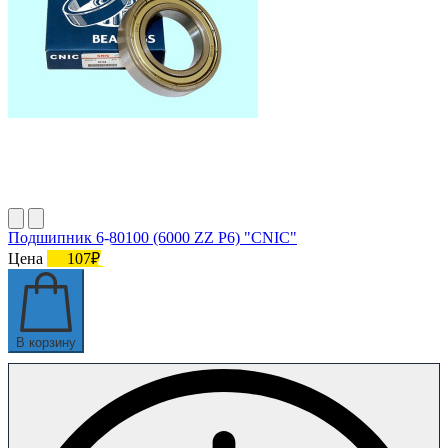
Подшипник 6-80100 (6000 ZZ P6) "CNIC"
Цена
107₽
В корзину