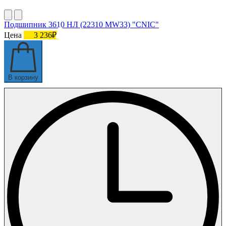
Подшипник 3610 НЛ (22310 MW33) "CNIC"
Цена
3 236₽
В корзину