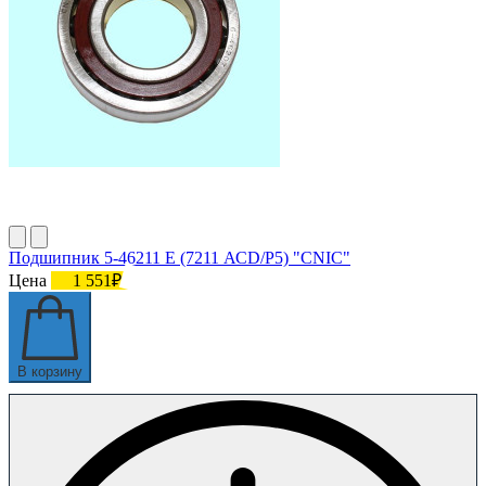
Подшипник 5-46211 E (7211 АСD/P5) "CNIC"
Цена
1 551₽
В корзину