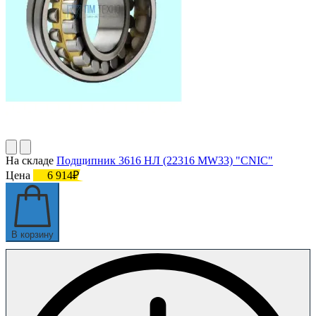
На складе
Подшипник 3616 НЛ (22316 MW33) "CNIC"
Цена
6 914₽
В корзину